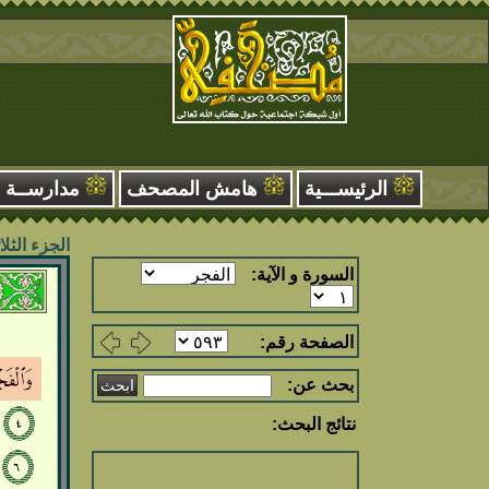
الرئيســـية
هامش المصحف
مدارســة
الجزء الثلا
السورة و الآية:
الصفحة رقم:
بحث عن:
نتائج البحث: